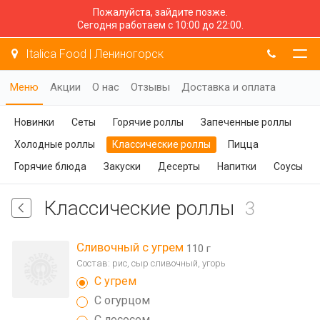
Пожалуйста, зайдите позже.
Сегодня работаем с 10:00 до 22:00.
Italica Food | Лениногорск
Меню
Акции
О нас
Отзывы
Доставка и оплата
Новинки
Сеты
Горячие роллы
Запеченные роллы
Холодные роллы
Классические роллы
Пицца
Горячие блюда
Закуски
Десерты
Напитки
Соусы
Классические роллы
3
Сливочный с угрем
110 г
Состав: рис, сыр сливочный, угорь
С угрем
С огурцом
С лососем