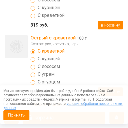
С курицей
С креветкой
319 руб.
в корзину
Острый с креветкой
100 г
Состав: рис, креветка, нори
С креветкой
С курицей
С лососем
С угрем
С огурцом
Мы используем cookies для быстрой и удобной работы сайта. Сайт
309 руб.
в корзину
осуществляет сбор персональных данных с использованием
программных средств «Яндекс.Метрика» и top.mail.ru. Продолжая
Классический с курицей
пользоваться сайтом, вы принимаете
условия обработки персональных
90 г
данных
Состав: рис, курица, нори
Принять
корзина
С курицей
С лососем