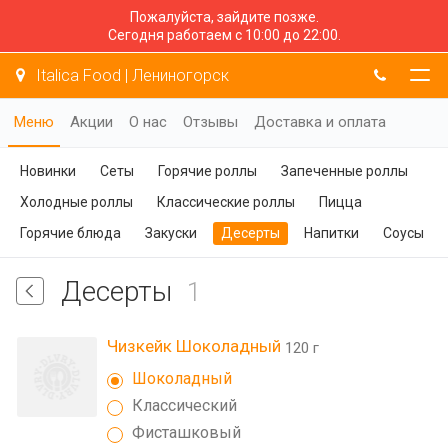
Пожалуйста, зайдите позже.
Сегодня работаем с 10:00 до 22:00.
Italica Food | Лениногорск
Меню
Акции
О нас
Отзывы
Доставка и оплата
Новинки
Сеты
Горячие роллы
Запеченные роллы
Холодные роллы
Классические роллы
Пицца
Горячие блюда
Закуски
Десерты
Напитки
Соусы
Десерты
1
Чизкейк Шоколадный
120 г
Шоколадный
Классический
Фисташковый