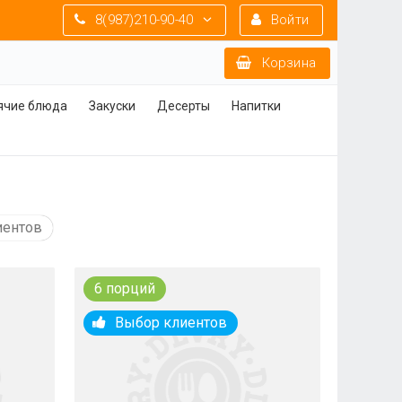
8(987)210-90-40
Войти
Корзина
ячие блюда
Закуски
Десерты
Напитки
иентов
6 порций
Выбор клиентов