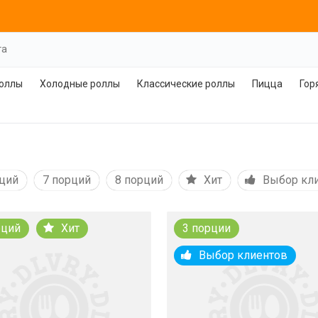
та
роллы
Холодные роллы
Классические роллы
Пицца
Гор
рций
7 порций
8 порций
Хит
Выбор кл
рций
Хит
3 порции
Выбор клиентов