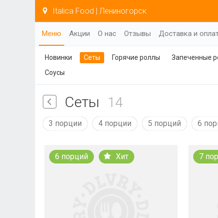
Italica Food | Лениногорск
Меню
Акции
О нас
Отзывы
Доставка и опла
Новинки
Сеты
Горячие роллы
Запеченные 
Соусы
Сеты
14
3 порции
4 порции
5 порций
6 по
6 порций
Хит
7 по