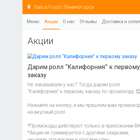
Italica Food | Лениногорск
Меню
Акции
О нас
Отзывы
Доставка и опла
Акции
Дарим ролл “Калифорния” к первому
заказу
Не заказывали у нас? Тогда дарим ролл
“Калифорния” к первому заказу по промокоду 
Нажмите на кнопку, и мы пришлем вам промоко
на вкусный ролл
*Промокоды действуют только в приложении ВК
*Акция не суммируется с другими скидками,
акциями, подарками и другими спец.