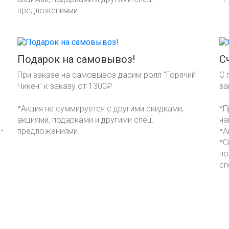
предложениями.
Подарок на самовывоз!
С
При заказе на самовывоз дарим ролл "Горячий
С 
Чикен" к заказу от 1300₽
за
*Акция не суммируется с другими скидками,
*П
акциями, подарками и другими спец.
на
предложениями.
*А
"
*С
по
сп