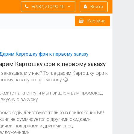
8(987)210-90-40
Войти
Корзина
арим Картошку фри к первому заказу
 заказывали у нас? Тогда дарим Картошку фри к
рвому заказу по промокоду 😊
жмите на кнопку, и мы пришлем вам промокод
 вкусную закуску
ромокоды действуют только в приложении ВК!
кция не суммируется с другими скидками,
циями, подарками и другими спец.
едложениями.