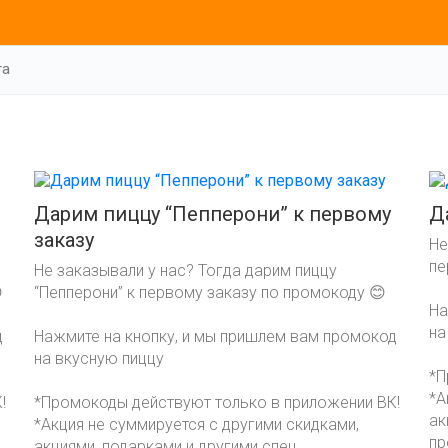
та
Дарим пиццу “Пепперони” к первому
Д
заказу
Не
пе
Не заказывали у нас? Тогда дарим пиццу

“Пепперони” к первому заказу по промокоду 😊
На
на
д
Нажмите на кнопку, и мы пришлем вам промокод
на вкусную пиццу
*П
*А
!
*Промокоды действуют только в приложении ВК!
ак
*Акция не суммируется с другими скидками,
пр
акциями, подарками и другими спец.