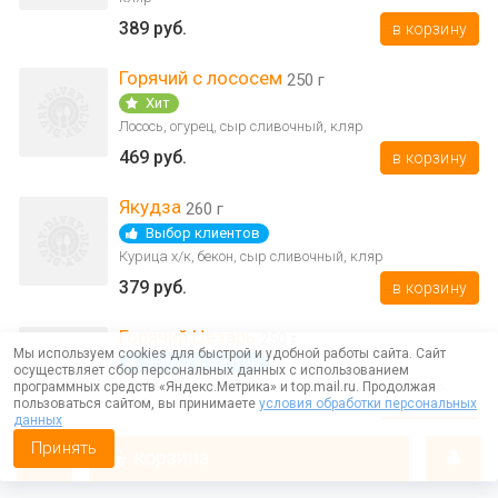
389 руб.
в корзину
Горячий с лососем
250 г
Хит
Лосось, огурец, сыр сливочный, кляр
469 руб.
в корзину
Якудза
260 г
Выбор клиентов
Курица х/к, бекон, сыр сливочный, кляр
379 руб.
в корзину
Горячий Цезарь
250 г
Мы используем cookies для быстрой и удобной работы сайта. Сайт
Выбор клиентов
осуществляет сбор персональных данных с использованием
Курица х/к, помидор, салат Айсберг, соус Цезарь,
программных средств «Яндекс.Метрика» и top.mail.ru. Продолжая
кляр
пользоваться сайтом, вы принимаете
условия обработки персональных
данных
399 руб.
в корзину
Принять
корзина
Горячий с креветкой
250 г